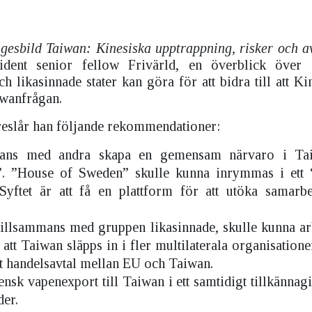
gesbild Taiwan: Kinesiska upptrappning, risker och a
sident senior fellow Frivärld, en överblick över 
h likasinnade stater kan göra för att bidra till att Kin
iwanfrågan.
öreslår han följande rekommendationer:
mans med andra skapa en gemensam närvaro i Ta
. ”House of Sweden” skulle kunna inrymmas i ett 
 Syftet är att få en plattform för att utöka samar
tillsammans med gruppen likasinnade, skulle kunna arb
 att Taiwan släpps in i fler multilaterala organisatio
ilt handelsavtal mellan EU och Taiwan.
vensk vapenexport till Taiwan i ett samtidigt tillkänn
der.