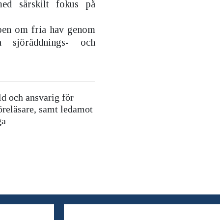
med särskilt fokus på
cipen om fria hav genom
a sjöräddnings- och
ld och ansvarig för
föreläsare, samt
ledamot
ga