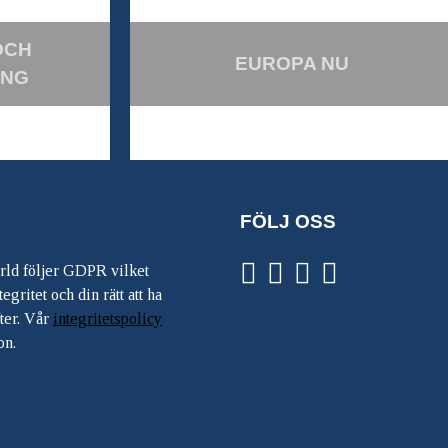
OCH
EUROPA NU
ING
FÖLJ OSS
ärld följer GDPR vilket
egritet och din rätt att ha
ter. Vår
integritetspolicy
on.