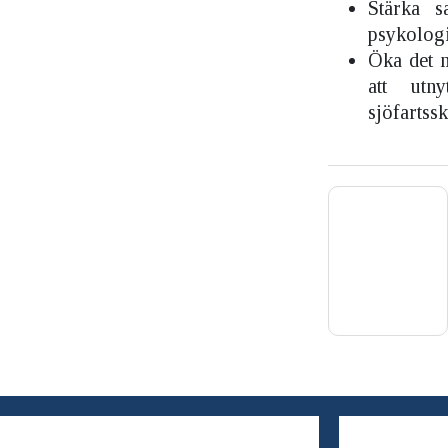
Stärka s
psykologi
Öka det m
att utn
sjöfartss