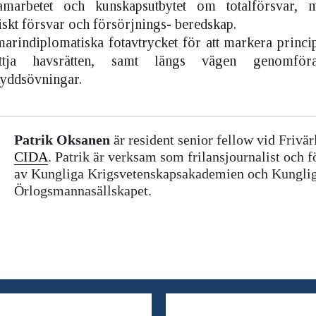
amarbetet och kunskapsutbytet om totalförsvar, 
skt försvar och försörjnings- beredskap.
arindiplomatiska fotavtrycket för att markera prin
yttja havsrätten, samt längs vägen genomför
kyddsövningar.
Patrik Oksanen
är resident senior fellow vid Frivär
CIDA
. Patrik är verksam som frilansjournalist och 
av Kungliga Krigsvetenskapsakademien och Kungli
Örlogsmannasällskapet.