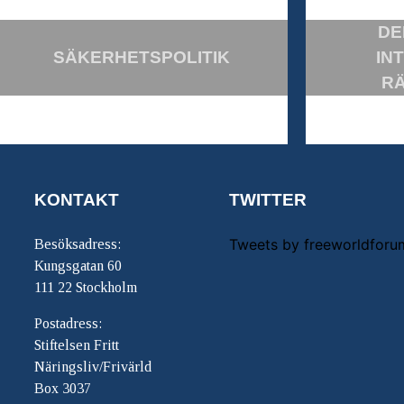
DE
SÄKERHETSPOLITIK
IN
R
KONTAKT
TWITTER
Tweets by freeworldforu
Besöksadress:
Kungsgatan 60
111 22 Stockholm
Postadress:
Stiftelsen Fritt
Näringsliv/Frivärld
Box 3037