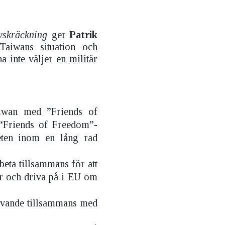
vskräckning
ger
Patrik
Taiwans situation och
a inte väljer en militär
iwan med ”Friends of
“Friends of Freedom”-
beten inom en lång rad
eta tillsammans för att
ner och driva på i EU om
agivande tillsammans med