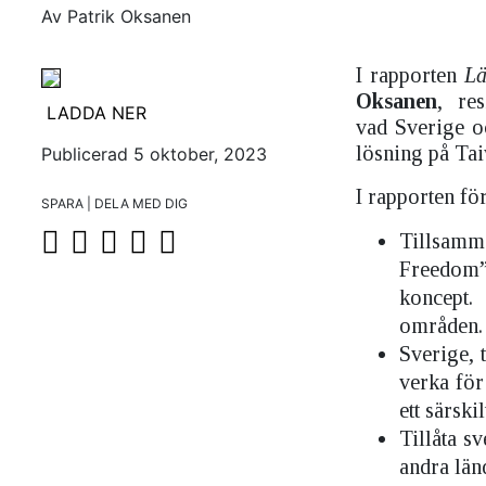
Av Patrik Oksanen
I rapporten
Lä
Oksanen
, re
LADDA NER
vad Sverige oc
lösning på Ta
Publicerad 5 oktober, 2023
I rapporten f
SPARA | DELA MED DIG
Tillsam
Freedom”
koncept.
områden.
Sverige, 
verka för
ett särsk
Tillåta s
andra län