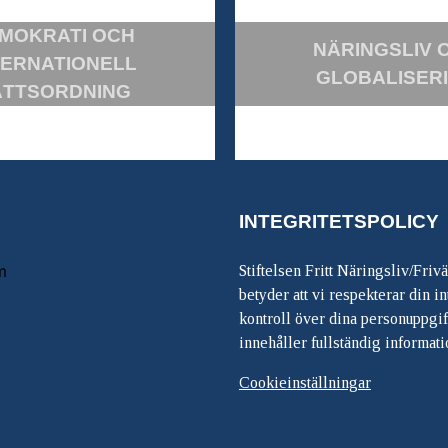
MOKRATI OCH
NÄRINGSLIV 
TERNATIONELL
GLOBALISER
ÄTTSORDNING
INTEGRITETSPOLICY
m
Stiftelsen Fritt Näringsliv/Friv
betyder att vi respekterar din int
kontroll över dina personuppgif
innehåller fullständig informati
Cookieinställningar