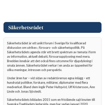
Säkerhetsrådet är ett unikt forum i Sverige för kvalificerad
diskussion om utrikes-, försvars- och säkerhetspolitik. På
Säkerhetsrådets agenda står ett brett spektrum av temata i form
av information, aktuell debatt, försvarsupplysning med mera.
Bredden innebär att det också finns utrymme för djupdykning i
smala ämnen. Säkerhetsrådet verkar i en anda av öppenhet för
olika meningar, intressen och perspektiv.
Under åren har – vid sidan av redaktörernas egna inlägg – ett
hundratal politiker, forskare, militärer, diplomater med flera
medverkat. Bland dem ingår Peter Hultqvist, Ulf Kristersson, Ann
Linde och Jonas Sjöstedt.
Säkerhetsrådets bildades 2015 som en fristående sajt knuten till
Svenska Dagbladets ledarsida, men har sedan januari 2020