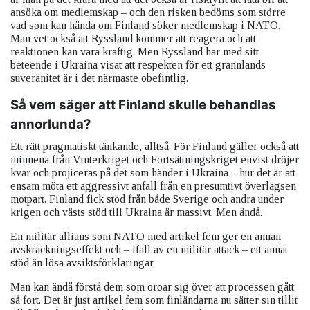
ansöka om medlemskap – och den risken bedöms som större
vad som kan hända om Finland söker medlemskap i NATO.
Man vet också att Ryssland kommer att reagera och att
reaktionen kan vara kraftig. Men Ryssland har med sitt
beteende i Ukraina visat att respekten för ett grannlands
suveränitet är i det närmaste obefintlig.
Så vem säger att Finland skulle behandlas
annorlunda?
Ett rätt pragmatiskt tänkande, alltså. För Finland gäller också att
minnena från Vinterkriget och Fortsättningskriget envist dröjer
kvar och projiceras på det som händer i Ukraina – hur det är att
ensam möta ett aggressivt anfall från en presumtivt överlägsen
motpart. Finland fick stöd från både Sverige och andra under
krigen och västs stöd till Ukraina är massivt. Men ändå.
En militär allians som NATO med artikel fem ger en annan
avskräckningseffekt och – ifall av en militär attack – ett annat
stöd än lösa avsiktsförklaringar.
Man kan ändå förstå dem som oroar sig över att processen gått
så fort. Det är just artikel fem som finländarna nu sätter sin tillit