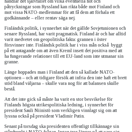
handlar det självfallet om vilka eventuella hot och
påtryckningar som Ryssland kan rikta både mot Finland och
mot vissa NATO-medlemmar för att få dem att förhala ett
godkännande – eller rentav säga nej.
Finländsk politik, i synnerhet när det gällde Sovjetunionen och
senare Ryssland, har varit pragmatisk. Finland är och har alltid
varit medvetet om geopolitiska fakta: grannen i öster
försvinner inte. Finländsk politik har i viss mån också
byggt
på ett antagande om att även Kreml insett det positiva med att
ha fungerande relationer till ett EU-land som inte utmanar sin
granne.
Länge hoppades man i Finland att den så kallade NATO-
optionen – och att tidigare försök att infria den inte haft ett brett
stöd bland väljarna – skulle vara nog för att balansen skulle
bestå.
Att det inte gick så måste ha varit en stor besvikelse för
Finlands högsta utrikespolitiska ledning, i synnerhet för
president Sauli Niinistö som verkligen vinnlagt sig om att
lyssna också på president Vladimir Putin.
Senast på torsdag ska presidenten offentligt tillkännage sin
ståndpunkt i NATO-frågan. Ingen tror längre på att vare sig