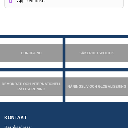
Apple Podcasts
EUROPA NU
SÄKERHETSPOLITIK
DEMOKRATI OCH INTERNATIONELL
NÄRINGSLIV OCH GLOBALISERING
RÄTTSORDNING
KONTAKT
Besöksadress: