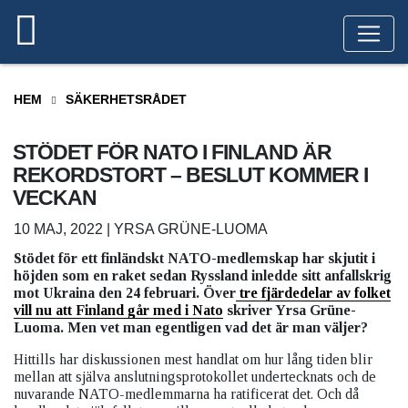
HEM
SÄKERHETSRÅDET
STÖDET FÖR NATO I FINLAND ÄR
REKORDSTORT – BESLUT KOMMER I
VECKAN
10 MAJ, 2022 | YRSA GRÜNE-LUOMA
Stödet för ett finländskt NATO-medlemskap har skjutit i
höjden som en raket sedan Ryssland inledde sitt anfallskrig
mot Ukraina den 24 februari. Över
tre fjärdedelar av folket
vill nu att Finland går med i Nato
skriver Yrsa Grüne-
Luoma. Men vet man egentligen vad det är man väljer?
Hittills har diskussionen mest handlat om hur lång tiden blir
mellan att själva anslutningsprotokollet undertecknats och de
nuvarande NATO-medlemmarna ha ratificerat det. Och då