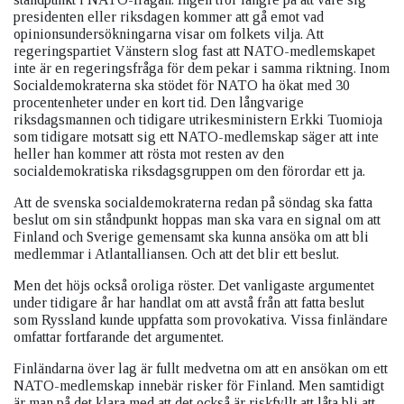
presidenten eller riksdagen kommer att gå emot vad
opinionsundersökningarna visar om folkets vilja. Att
regeringspartiet Vänstern slog fast att NATO-medlemskapet
inte är en regeringsfråga för dem pekar i samma riktning. Inom
Socialdemokraterna ska stödet för NATO ha ökat med 30
procentenheter under en kort tid. Den långvarige
riksdagsmannen och tidigare utrikesministern Erkki Tuomioja
som tidigare motsatt sig ett NATO-medlemskap säger att inte
heller han kommer att rösta mot resten av den
socialdemokratiska riksdagsgruppen om den förordar ett ja.
Att de svenska socialdemokraterna redan på söndag ska fatta
beslut om sin ståndpunkt hoppas man ska vara en signal om att
Finland och Sverige gemensamt ska kunna ansöka om att bli
medlemmar i Atlantalliansen. Och att det blir ett beslut.
Men det höjs också oroliga röster. Det vanligaste argumentet
under tidigare år har handlat om att avstå från att fatta beslut
som Ryssland kunde uppfatta som provokativa. Vissa finländare
omfattar fortfarande det argumentet.
Finländarna över lag är fullt medvetna om att en ansökan om ett
NATO-medlemskap innebär risker för Finland. Men samtidigt
är man på det klara med att det också är riskfyllt att låta bli att