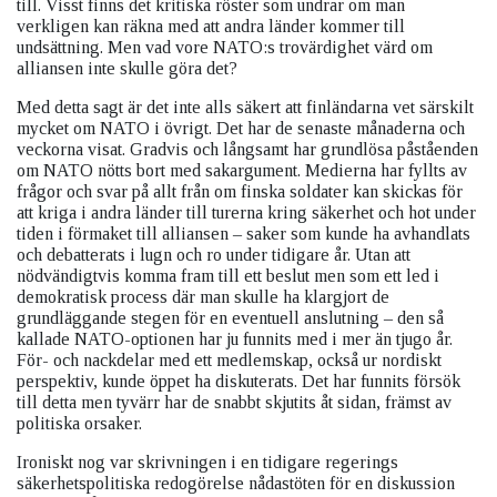
till. Visst finns det kritiska röster som undrar om man
verkligen kan räkna med att andra länder kommer till
undsättning. Men vad vore NATO:s trovärdighet värd om
alliansen inte skulle göra det?
Med detta sagt är det inte alls säkert att finländarna vet särskilt
mycket om NATO i övrigt. Det har de senaste månaderna och
veckorna visat. Gradvis och långsamt har grundlösa påståenden
om NATO nötts bort med sakargument. Medierna har fyllts av
frågor och svar på allt från om finska soldater kan skickas för
att kriga i andra länder till turerna kring säkerhet och hot under
tiden i förmaket till alliansen – saker som kunde ha avhandlats
och debatterats i lugn och ro under tidigare år. Utan att
nödvändigtvis komma fram till ett beslut men som ett led i
demokratisk process där man skulle ha klargjort de
grundläggande stegen för en eventuell anslutning – den så
kallade NATO-optionen har ju funnits med i mer än tjugo år.
För- och nackdelar med ett medlemskap, också ur nordiskt
perspektiv, kunde öppet ha diskuterats. Det har funnits försök
till detta men tyvärr har de snabbt skjutits åt sidan, främst av
politiska orsaker.
Ironiskt nog var skrivningen i en tidigare regerings
säkerhetspolitiska redogörelse nådastöten för en diskussion