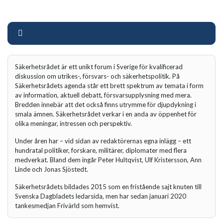
Säkerhetsrådet är ett unikt forum i Sverige för kvalificerad
diskussion om utrikes-, försvars- och säkerhetspolitik. På
Säkerhetsrådets agenda står ett brett spektrum av temata i form
av information, aktuell debatt, försvarsupplysning med mera.
Bredden innebär att det också finns utrymme för djupdykning i
smala ämnen. Säkerhetsrådet verkar i en anda av öppenhet för
olika meningar, intressen och perspektiv.
Under åren har – vid sidan av redaktörernas egna inlägg – ett
hundratal politiker, forskare, militärer, diplomater med flera
medverkat. Bland dem ingår Peter Hultqvist, Ulf Kristersson, Ann
Linde och Jonas Sjöstedt.
Säkerhetsrådets bildades 2015 som en fristående sajt knuten till
Svenska Dagbladets ledarsida, men har sedan januari 2020
tankesmedjan Frivärld som hemvist.