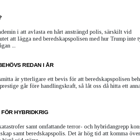
?
emin i att avlasta en hårt ansträngd polis, särskilt vid
tet att lägga ned beredskapspolisen med hur Trump inte t
gan ...
BEHÖVS REDAN I ÅR
mitta är ytterligare ett bevis för att beredskapspolisen be
prestige går före handlingskraft, så låt oss då hitta ett an
 FÖR HYBRIDKRIG
atastrofer samt omfattande terror- och hybridangrepp kons
dskap samt beredskapspolis. Det är hög tid att komma öve