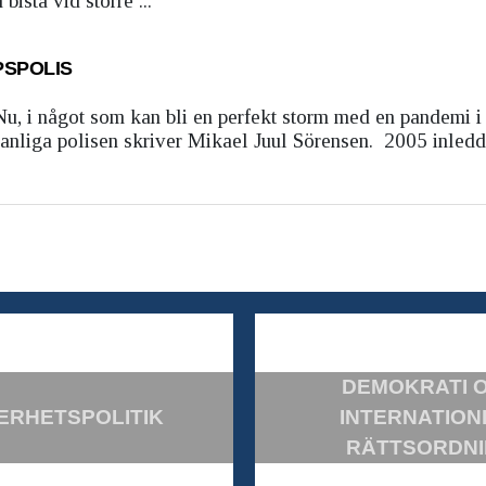
istå vid större ...
PSPOLIS
Nu, i något som kan bli en perfekt storm med en pandemi i 
vanliga polisen skriver Mikael Juul Sörensen. 2005 inled
DEMOKRATI 
ERHETSPOLITIK
INTERNATION
RÄTTSORDN