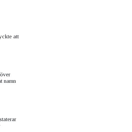
yckte att
höver
nat namn
taterar
r