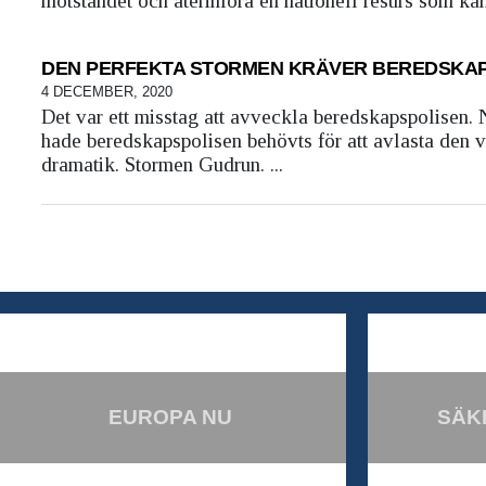
motståndet och återinföra en nationell resurs som kan b
DEN PERFEKTA STORMEN KRÄVER BEREDSKA
4 DECEMBER, 2020
Det var ett misstag att avveckla beredskapspolisen. 
hade beredskapspolisen behövts för att avlasta den 
dramatik. Stormen Gudrun. ...
EUROPA NU
SÄK