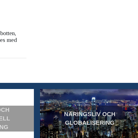
botten,
des med
OCH
NÄRINGSLIV OCH
ELL
GLOBALISERING
ING