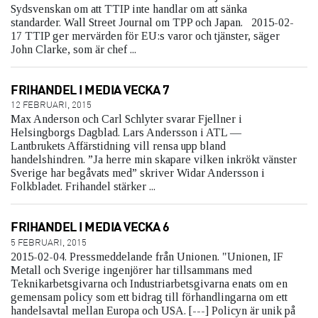
Sydsvenskan om att TTIP inte handlar om att sänka
standarder. Wall Street Journal om TPP och Japan. 2015-02-
17 TTIP ger mervärden för EU:s varor och tjänster, säger
John Clarke, som är chef ...
FRIHANDEL I MEDIA VECKA 7
12 FEBRUARI, 2015
Max Anderson och Carl Schlyter svarar Fjellner i
Helsingborgs Dagblad. Lars Andersson i ATL —
Lantbrukets Affärstidning vill rensa upp bland
handelshindren. ”Ja herre min skapare vilken inkrökt vänster
Sverige har begåvats med” skriver Widar Andersson i
Folkbladet. Frihandel stärker ...
FRIHANDEL I MEDIA VECKA 6
5 FEBRUARI, 2015
2015-02-04. Pressmeddelande från Unionen. "Unionen, IF
Metall och Sverige ingenjörer har tillsammans med
Teknikarbetsgivarna och Industriarbetsgivarna enats om en
gemensam policy som ett bidrag till förhandlingarna om ett
handelsavtal mellan Europa och USA. [---] Policyn är unik på