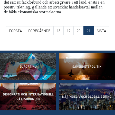
det sätt att fackförbund och arbetsgivare i ett land, enats i en
positiv riktning, gällande ett utvecklat handelsavtal mellan
de båda ekonomiska stormakterna."
FÖRSTA
FÖREGÅENDE
18
19
20
21
SISTA
EUROPA NU
SÄKERHETSPOLITIK
DEMOKRATI OCH INTERNATIONELL
NÄRINGSLIV OCH GLOBALISERING
RÄTTSORDNING