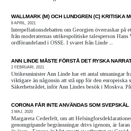
WALLMARK (M) OCH LUNDGREN (C) KRITISKA M
8 APRIL, 2021
Interpellationsdebatten om Georgien överraskar på et
från moderaternas utrikespolitiske talesperson Hans
ordförandeland i OSSE. I svaret från Linde ...
ANN LINDE MÅSTE FÖRSTÅ DET RYSKA NARRAT
2 FEBRUARI, 2021
Utrikesminister Ann Linde har ett antal utmaningar f
viktigare än någonsin att stå upp för den europeiska
Säkerhetsrådet, inför Ann Lindes besök i Moskva. På 
CORONA FÅR INTE ANVÄNDAS SOM SVEPSKÄL
3 MAJ, 2020
Margareta Cederfelt, om att Helsingforsdeklaration
genomgripande begränsningar drivs igenom, är faran a