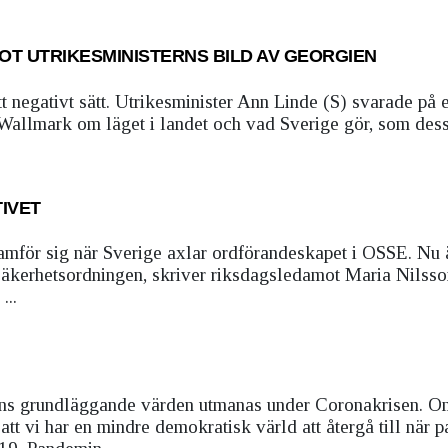
OT UTRIKESMINISTERNS BILD AV GEORGIEN
t negativt sätt. Utrikesminister Ann Linde (S) svarade på 
 Wallmark om läget i landet och vad Sverige gör, som des
IVET
ramför sig när Sverige axlar ordförandeskapet i OSSE. Nu 
 säkerhetsordningen, skriver riksdagsledamot Maria Nilsso
...
ens grundläggande värden utmanas under Coronakrisen. Om
tt vi har en mindre demokratisk värld att återgå till när 