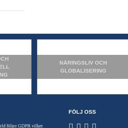
OCH
NÄRINGSLIV OCH
ELL
GLOBALISERING
ING
FÖLJ OSS
ärld följer GDPR vilket