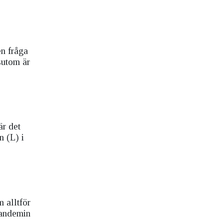
en fråga
sutom är
är det
n (L) i
 alltför
pandemin