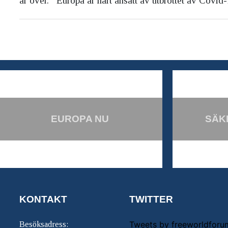
är över. Europa är hårt ansatt av utbrottet av Covid-
EUROPA NU
SÄK
KONTAKT
TWITTER
Tweets by freeworldforu
Besöksadress: