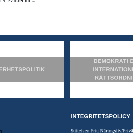
19. Pandemin ...
DEMOKRATI 
ERHETSPOLITIK
INTERNATION
RÄTTSORDN
INTEGRITETSPOLICY
m
Stiftelsen Fritt Näringsliv/Friv