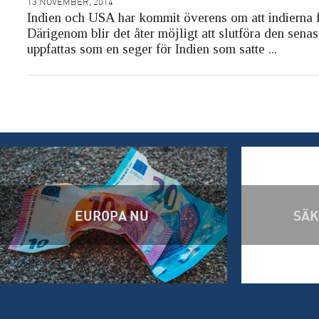
13 NOVEMBER, 2014
Indien och USA har kommit överens om att indierna få
Därigenom blir det åter möjligt att slutföra den s
uppfattas som en seger för Indien som satte ...
EUROPA NU
SÄK