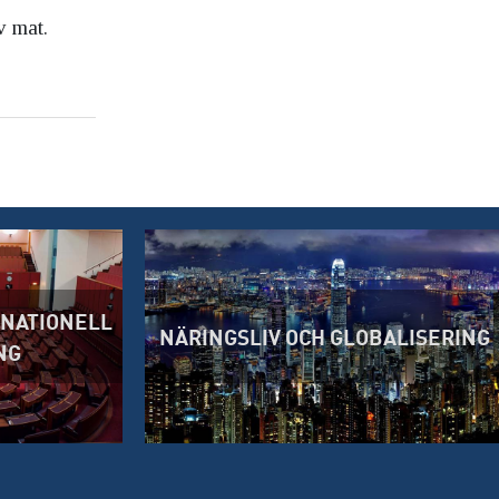
v mat.
RNATIONELL
NÄRINGSLIV OCH GLOBALISERING
NG