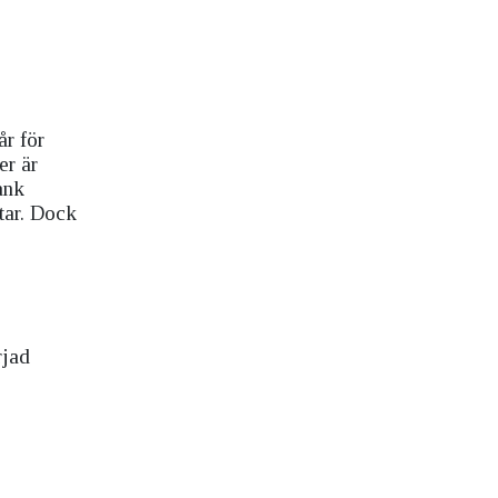
r för
er är
ank
ltar. Dock
rjad