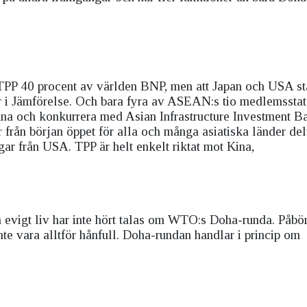
TPP 40 procent av världen BNP, men att Japan och USA stå
r i Jämförelse. Och bara fyra av ASEAN:s tio medlemsstat
mana och konkurrera med Asian Infrastructure Investment B
ar från början öppet för alla och många asiatiska länder de
ar från USA. TPP är helt enkelt riktat mot Kina,
m evigt liv har inte hört talas om WTO:s Doha-runda. Påbö
e vara alltför hånfull. Doha-rundan handlar i princip om