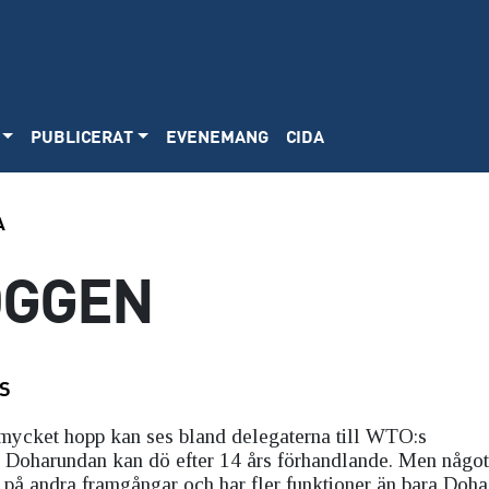
PUBLICERAT
EVENEMANG
CIDA
A
OGGEN
S
å mycket hopp kan ses bland delegaterna till WTO:s
i. Doharundan kan dö efter 14 års förhandlande. Men något
på andra framgångar och har fler funktioner än bara Doha