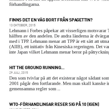
förhandlingarna.
FINNS DET EN VÄG BORT FRÅN SPAGETTIN?
13 OKTOBER, 2015
Lehmann i Forbes påpekar att visserligen motsvarar 
hälften av den andelen. De andra länderna är dvärga
med i TPP. Lehmann menar att TPP är ett sätt att ut
(AIIB), ett initiativ från Kinesiska regeringen. Det v
inte Japan vilket Lehmann menar beror på påtryckning
HIT THE GROUND RUNNING…
29 JULI, 2015
Den som tvivlar på att det existerar något sådant so
2001 pågår den fortfarande. Men man skall kanske int
gemensamma regler som ...
WTO-FÖRHANDLINGAR RESER SIG PÅ 10 (IGEN)