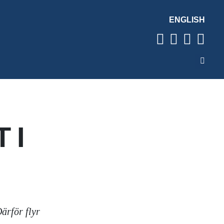
ENGLISH
 I
ärför flyr