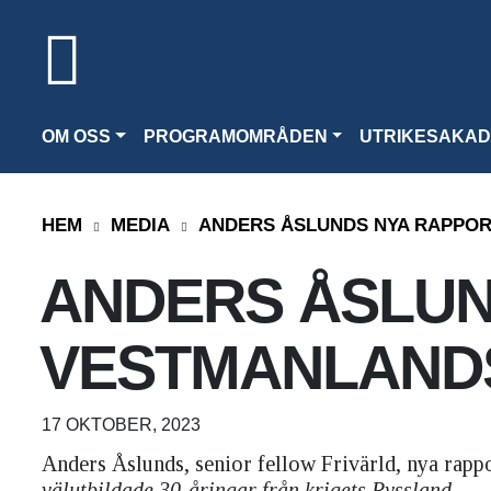
OM OSS
PROGRAMOMRÅDEN
UTRIKESAKAD
HEM
MEDIA
ANDERS ÅSLUNDS NYA RAPPOR
ANDERS ÅSLUN
VESTMANLANDS
17 OKTOBER, 2023
Anders Åslunds, senior fellow Frivärld, nya rap
välutbildade 30-åringar från krigets Ryssland.