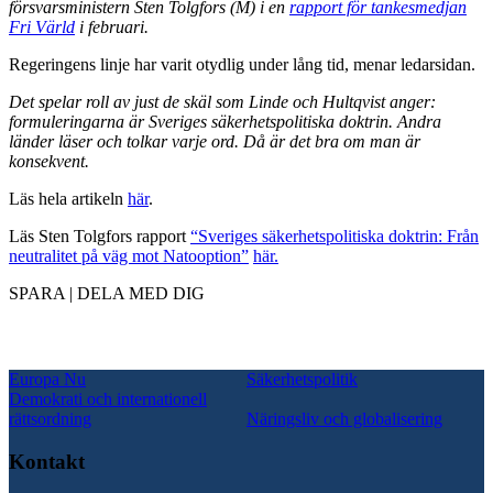
försvarsministern Sten Tolgfors (M) i en
rapport för tankesmedjan
Fri Värld
i februari.
Regeringens linje har varit otydlig under lång tid, menar ledarsidan.
Det spelar roll av just de skäl som Linde och Hultqvist anger:
formuleringarna är Sveriges säkerhetspolitiska doktrin. Andra
länder läser och tolkar varje ord. Då är det bra om man är
konsekvent.
Läs hela artikeln
här
.
Läs Sten Tolgfors rapport
“Sveriges säkerhetspolitiska doktrin: Från
neutralitet på väg mot Natooption”
här.
SPARA | DELA MED DIG
Europa Nu
Säkerhetspolitik
Demokrati och internationell
rättsordning
Näringsliv och globalisering
Kontakt