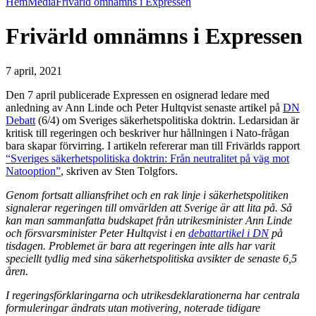
Hem
Media
Frivärld omnämns i Expressen
Frivärld omnämns i Expressen
7 april, 2021
Den 7 april publicerade Expressen en osignerad ledare med
anledning av Ann Linde och Peter Hultqvist senaste artikel på
DN
Debatt
(6/4) om Sveriges säkerhetspolitiska doktrin. Ledarsidan är
kritisk till regeringen och beskriver hur hållningen i Nato-frågan
bara skapar förvirring. I artikeln refererar man till Frivärlds rapport
“Sveriges säkerhetspolitiska doktrin: Från neutralitet på väg mot
Natooption”
, skriven av Sten Tolgfors.
Genom fortsatt alliansfrihet och en rak linje i säkerhetspolitiken
signalerar regeringen till omvärlden att Sverige är att lita på. Så
kan man sammanfatta budskapet från utrikesminister Ann Linde
och försvarsminister Peter Hultqvist i en
debattartikel i DN
på
tisdagen.
Problemet är bara att regeringen inte alls har varit
speciellt tydlig med sina säkerhetspolitiska avsikter de senaste 6,5
åren.
I regeringsförklaringarna och utrikesdeklarationerna har centrala
formuleringar ändrats utan motivering, noterade tidigare