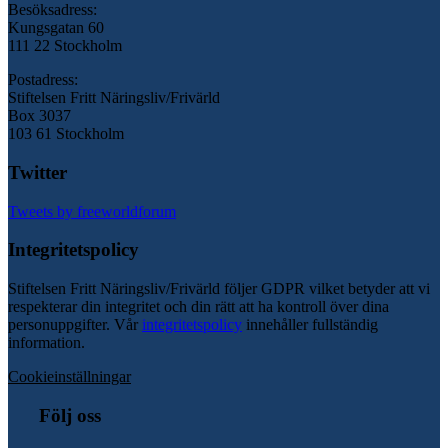
Besöksadress:
Kungsgatan 60
111 22 Stockholm
Postadress:
Stiftelsen Fritt Näringsliv/Frivärld
Box 3037
103 61 Stockholm
Twitter
Tweets by freeworldforum
Integritetspolicy
Stiftelsen Fritt Näringsliv/Frivärld följer GDPR vilket betyder att vi
respekterar din integritet och din rätt att ha kontroll över dina
personuppgifter. Vår
integritetspolicy
innehåller fullständig
information.
Cookieinställningar
Följ oss