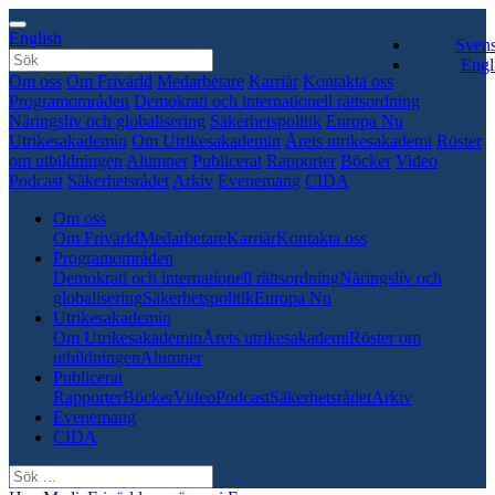
English
Sven
Engl
Om oss
Om Frivärld
Medarbetare
Karriär
Kontakta oss
Programområden
Demokrati och internationell rättsordning
Näringsliv och globalisering
Säkerhetspolitik
Europa Nu
Utrikesakademin
Om Utrikesakademin
Årets utrikesakademi
Röster
om utbildningen
Alumner
Publicerat
Rapporter
Böcker
Video
Podcast
Säkerhetsrådet
Arkiv
Evenemang
CIDA
Om oss
Om Frivärld
Medarbetare
Karriär
Kontakta oss
Programområden
Demokrati och internationell rättsordning
Näringsliv och
globalisering
Säkerhetspolitik
Europa Nu
Utrikesakademin
Om Utrikesakademin
Årets utrikesakademi
Röster om
utbildningen
Alumner
Publicerat
Rapporter
Böcker
Video
Podcast
Säkerhetsrådet
Arkiv
Evenemang
CIDA