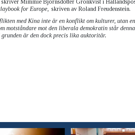
Det skriver Mimmie Björnsdotter Grönkvist i Hallandspo
laybook for Europe,
skriven av Roland Freudenstein.
likten med Kina inte är en konflikt om kulturer, utan en
Som motståndare mot den liberala demokratin står denna
 grunden är den dock precis lika auktoritär.