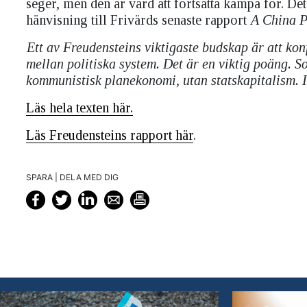
seger, men den är värd att fortsätta kämpa för. 
hänvisning till Frivärds senaste rapport
A China P
Ett av Freudensteins viktigaste budskap är att konf
mellan politiska system. Det är en viktig poäng. 
kommunistisk planekonomi, utan statskapitalism. I
Läs hela texten här.
Läs Freudensteins rapport här
.
SPARA | DELA MED DIG