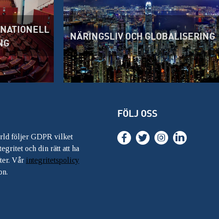
RNATIONELL
NÄRINGSLIV OCH GLOBALISERING
NG
FÖLJ OSS
ärld följer GDPR vilket
egritet och din rätt att ha
ter. Vår
integritetspolicy
on.