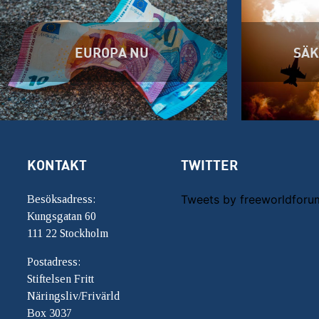
EUROPA NU
SÄK
KONTAKT
TWITTER
Tweets by freeworldforu
Besöksadress:
Kungsgatan 60
111 22 Stockholm
Postadress:
Stiftelsen Fritt
Näringsliv/Frivärld
Box 3037