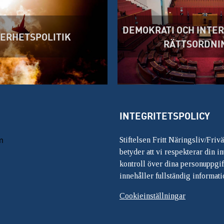
DEMOKRATI OCH INTE
ERHETSPOLITIK
RÄTTSORDNI
INTEGRITETSPOLICY
m
Stiftelsen Fritt Näringsliv/Friv
betyder att vi respekterar din int
kontroll över dina personuppgif
innehåller fullständig informati
Cookieinställningar