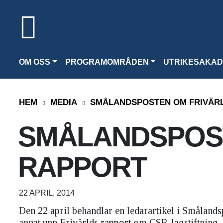
OM OSS
PROGRAMOMRÅDEN
UTRIKESAKAD
HEM
MEDIA
SMÅLANDSPOSTEN OM FRIVÄR
SMÅLANDSPOS
RAPPORT
22 APRIL, 2014
Den 22 april behandlar en ledarartikel i Smålands
annat upp Frivärlds
rapport
om CSR-lagstiftning.