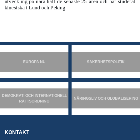
utveckling på nära håll de senaste 25 åren och har studerat
kinesiska i Lund och Peking.
EUROPA NU
SÄKERHETSPOLITIK
DEMOKRATI OCH INTERNATIONELL
NÄRINGSLIV OCH GLOBALISERING
RÄTTSORDNING
KONTAKT