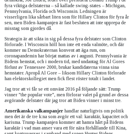
fyra viktiga delstaterna – så kallade swing-states – Michigan,
Pennsylvania, Florida och Wisconsin. Ledningen är
visserligen lika sårbart liten som för Hillary Clinton för fyra år
sen, men Biden-kampanjen är fast besluten att inte upprepa de
misstag som gjordes då.
Strategin är att sikta in sig på dessa fyra delstater som Clinton
förlorade. I Wisconsin höll hon inte ett enda valmöte, och där
kommer nu Demokraternas konvent att äga rum, om
coronapandemin har börjat mattas av i augusti. Pennsylvania är
Bidens hemstat, och i modern tid, med undantag för Al Gores
förlust av Tennessee 2000, brukar kandidaterna vinna sina
hemstater. Apropå Al Gore – liksom Hillary Clinton förlorade
han elektorskollegiet men fick flest röster totalt i landet.
Jag tror att vi får se ett omvänt 2016 på följande sätt: Trump
vinner ”the popular vote”, men förlorar valet på grund av dessa
avgörande delstater där jag tror att Biden vinner i minst tre.
Amerikanska valkampanjer
handlar naturligtvis om politik
men det är de tre k:na som avgör ett val: karaktär, kapacitet och
karisma. Trump-kampanjen kommer att hamra hårt på Bidens
karaktär i vad man anser vara ett för nära förhållande till Kina,
samt kontroverser i samband med sonen Hunter Bidens