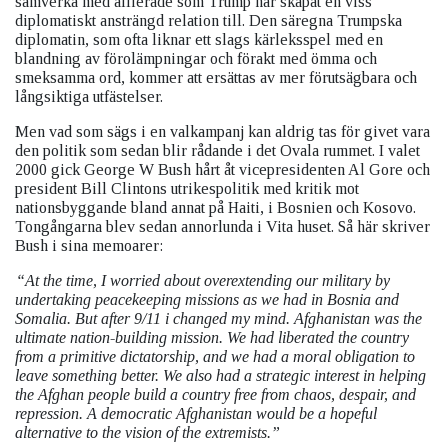
samverka med allierade som Trump har skapat en viss
diplomatiskt ansträngd relation till. Den säregna Trumpska
diplomatin, som ofta liknar ett slags kärleksspel med en
blandning av förolämpningar och förakt med ömma och
smeksamma ord, kommer att ersättas av mer förutsägbara och
långsiktiga utfästelser.
Men vad som sägs i en valkampanj kan aldrig tas för givet vara
den politik som sedan blir rådande i det Ovala rummet. I valet
2000 gick George W Bush hårt åt vicepresidenten Al Gore och
president Bill Clintons utrikespolitik med kritik mot
nationsbyggande bland annat på Haiti, i Bosnien och Kosovo.
Tongångarna blev sedan annorlunda i Vita huset. Så här skriver
Bush i sina memoarer:
“At the time, I worried about overextending our military by
undertaking peacekeeping missions as we had in Bosnia and
Somalia. But after 9/11 i changed my mind. Afghanistan was the
ultimate nation-building mission. We had liberated the country
from a primitive dictatorship, and we had a moral obligation to
leave something better. We also had a strategic interest in helping
the Afghan people build a country free from chaos, despair, and
repression. A democratic Afghanistan would be a hopeful
alternative to the vision of the extremists.”