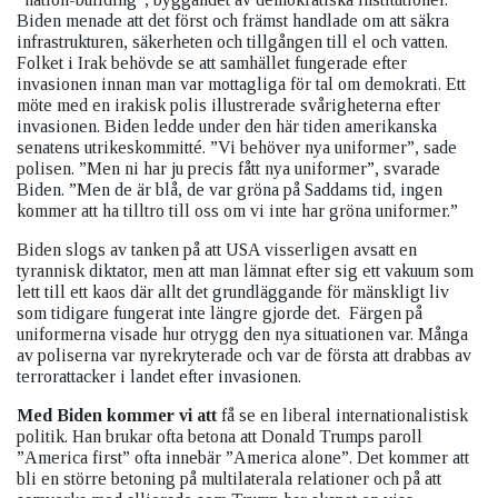
Biden menade att det först och främst handlade om att säkra
infrastrukturen, säkerheten och tillgången till el och vatten.
Folket i Irak behövde se att samhället fungerade efter
invasionen innan man var mottagliga för tal om demokrati. Ett
möte med en irakisk polis illustrerade svårigheterna efter
invasionen. Biden ledde under den här tiden amerikanska
senatens utrikeskommitté. ”Vi behöver nya uniformer”, sade
polisen. ”Men ni har ju precis fått nya uniformer”, svarade
Biden. ”Men de är blå, de var gröna på Saddams tid, ingen
kommer att ha tilltro till oss om vi inte har gröna uniformer.”
Biden slogs av tanken på att USA visserligen avsatt en
tyrannisk diktator, men att man lämnat efter sig ett vakuum som
lett till ett kaos där allt det grundläggande för mänskligt liv
som tidigare fungerat inte längre gjorde det. Färgen på
uniformerna visade hur otrygg den nya situationen var. Många
av poliserna var nyrekryterade och var de första att drabbas av
terrorattacker i landet efter invasionen.
Med Biden kommer vi att
få se en liberal internationalistisk
politik. Han brukar ofta betona att Donald Trumps paroll
”America first” ofta innebär ”America alone”. Det kommer att
bli en större betoning på multilaterala relationer och på att