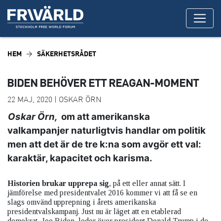
HEM
SÄKERHETSRÅDET
BIDEN BEHÖVER ETT REAGAN-MOMENT
22 MAJ, 2020 | OSKAR ÖRN
Oskar Örn,
om att amerikanska
valkampanjer naturligtvis handlar om politik
men att det är de tre k:na som avgör ett val:
karaktär, kapacitet och karisma.
Historien brukar upprepa sig
, på ett eller annat sätt. I
jämförelse med presidentvalet 2016 kommer vi att få se en
slags omvänd upprepning i årets amerikanska
presidentvalskampanj. Just nu är läget att en etablerad
demokrat, Joe Biden, leder över president Donald Trump i de