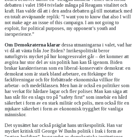
debatten i valet 1984 tvivlade många på Reagans vitalitet och
kraft. Han valde då att i den andra debatten gå till motattack med
en totalt avväpnande replik: ”I want you to know that also I will
not make age an issue of this campaign. I am not going to
exploit, for political purposes, my opponent’s youth and
inexperience.”
Om Demokraterna klarar
dessa utmaningarna i valet, vad har
vi då att vänta från Joe Biden? Inrikespolitiskt beror
naturligtvis mycket på hur kongressvalet går – det kommer att
avgöra hur stor del av sin politik han kan få igenom. Biden
brukar karakteriseras som en liberal-konservativ demokrat: en
demokrat som är stark bland arbetare, en förkämpe för
fackföreningar och för förbättrade ekonomiska villkor för
arbetar- och medelklassen. Men han är också en politiker som
har verkat för hårdare lagar och fler poliser. Man kan säga att
han står för en slags tro på ”safety first” som innebär en hård
säkerhet i form av en stark militär och polis, men också för en
mjukare säkerhet i form av ekonomisk trygghet för vanliga
människor.
Det synsättet har också präglat hans utrikespolitik. Han var
mycket kritisk till George W Bushs politik i Irak i form av
”nation-building”, byggandet av demokratiska institutioner.