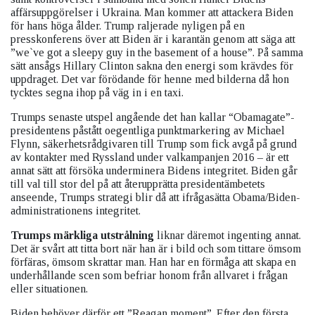
affärsuppgörelser i Ukraina. Man kommer att attackera Biden
för hans höga ålder. Trump raljerade nyligen på en
presskonferens över att Biden är i karantän genom att säga att
”we`ve got a sleepy guy in the basement of a house”. På samma
sätt ansågs Hillary Clinton sakna den energi som krävdes för
uppdraget. Det var förödande för henne med bilderna då hon
tycktes segna ihop på väg in i en taxi.
Trumps senaste utspel angående det han kallar “Obamagate”-
presidentens påstått oegentliga punktmarkering av Michael
Flynn, säkerhetsrådgivaren till Trump som fick avgå på grund
av kontakter med Ryssland under valkampanjen 2016 – är ett
annat sätt att försöka underminera Bidens integritet. Biden går
till val till stor del på att återupprätta presidentämbetets
anseende, Trumps strategi blir då att ifrågasätta Obama/Biden-
administrationens integritet.
Trumps märkliga utstrålning
liknar däremot ingenting annat.
Det är svårt att titta bort när han är i bild och som tittare ömsom
förfäras, ömsom skrattar man. Han har en förmåga att skapa en
underhållande scen som befriar honom från allvaret i frågan
eller situationen.
Biden behöver därför ett ”Reagan moment”. Efter den första