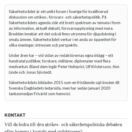
Säkerhetsrådet är ett unikt forum i Sverige för kvalificerad
diskussion om utrikes-, försvars- och säkerhetspolitik. På
Säkerhetsrådets agenda står ett brett spektrum av temata i form
av information, aktuell debatt, försvarsupplysning med mera.
Bredden innebär att det också finns utrymme för djupdykning i
smala ämnen. Säkerhetsrådet verkar i en anda av öppenhet för
olika meningar, intressen och perspektiv.
Under åren har – vid sidan av redaktörernas egna inlägg – ett
hundratal politiker, forskare, militärer, diplomater med flera
medverkat. Bland dem ingår Peter Hultqvist, Ulf Kristersson, Ann
Linde och Jonas Sjöstedt.
Säkerhetsrådets bildades 2015 som en fristående sajt knuten till
Svenska Dagbladets ledarsida, men har sedan januari 2020
tankesmedjan Frivärld som hemvist.
KONTAKT
Vill du bidra till den utrikes- och säkerhetspolitiska debatten
eller komma i kontakt med redaktionen?