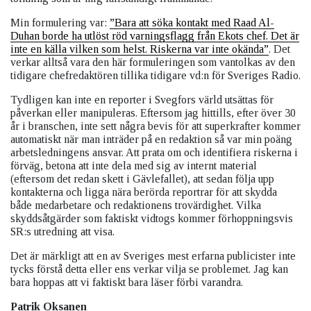
Min formulering var:
”
Bara att söka kontakt med Raad Al-
Duhan borde ha utlöst röd varningsflagg från Ekots chef. Det är
inte en källa vilken som helst. Riskerna var inte okända”
. Det
verkar alltså vara den här formuleringen som vantolkas av den
tidigare chefredaktören tillika tidigare vd:n för Sveriges Radio.
Tydligen kan inte en reporter i Svegfors värld utsättas för
påverkan eller manipuleras. Eftersom jag hittills, efter över 30
år i branschen, inte sett några bevis för att superkrafter kommer
automatiskt när man inträder på en redaktion så var min poäng
arbetsledningens ansvar. Att prata om och identifiera riskerna i
förväg, betona att inte dela med sig av internt material
(eftersom det redan skett i Gävlefallet), att sedan följa upp
kontakterna och ligga nära berörda reportrar för att skydda
både medarbetare och redaktionens trovärdighet. Vilka
skyddsåtgärder som faktiskt vidtogs kommer förhoppningsvis
SR:s utredning att visa.
Det är märkligt att en av Sveriges mest erfarna publicister inte
tycks förstå detta eller ens verkar vilja se problemet. Jag kan
bara hoppas att vi faktiskt bara läser förbi varandra.
Patrik Oksanen