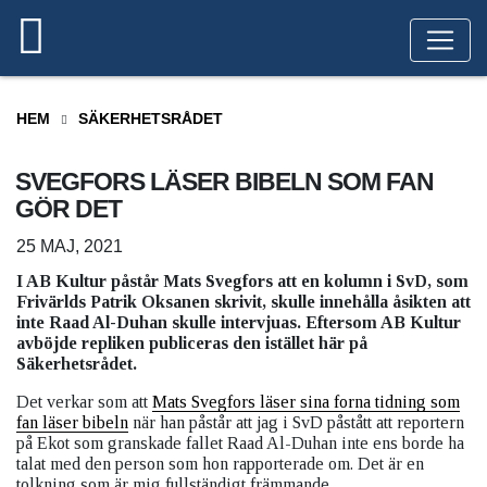
HEM
SÄKERHETSRÅDET
SVEGFORS LÄSER BIBELN SOM FAN
GÖR DET
25 MAJ, 2021
I AB Kultur påstår Mats Svegfors att en kolumn i SvD, som
Frivärlds Patrik Oksanen skrivit, skulle innehålla åsikten att
inte Raad Al-Duhan skulle intervjuas. Eftersom AB Kultur
avböjde repliken publiceras den istället här på
Säkerhetsrådet.
Det verkar som att
Mats Svegfors läser sina forna tidning som
fan läser bibeln
när han påstår att jag i SvD påstått att reportern
på Ekot som granskade fallet Raad Al-Duhan inte ens borde ha
talat med den person som hon rapporterade om. Det är en
tolkning som är mig fullständigt främmande.