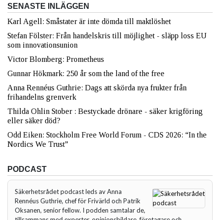
SENASTE INLÄGGEN
Karl Agell: Småstater är inte dömda till maktlöshet
Stefan Fölster: Från handelskris till möjlighet - släpp loss EU
som innovationsunion
Victor Blomberg: Prometheus
Gunnar Hökmark: 250 år som the land of the free
Anna Rennéus Guthrie: Dags att skörda nya frukter från
frihandelns grenverk
Thilda Ohlin Stober : Bestyckade drönare - säker krigföring
eller säker död?
Odd Eiken: Stockholm Free World Forum - CDS 2026: “In the
Nordics We Trust”
PODCAST
Säkerhetsrådet podcast leds av Anna
Rennéus Guthrie, chef för Frivärld och Patrik
Oksanen, senior fellow. I podden samtalar de,
tillsammans med experter, opinionsbildare, företagare och