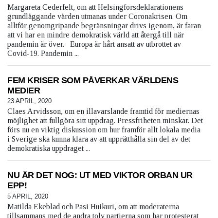
Margareta Cederfelt, om att Helsingforsdeklarationens
grundläggande värden utmanas under Coronakrisen. Om
alltför genomgripande begränsningar drivs igenom, är faran
att vi har en mindre demokratisk värld att återgå till när
pandemin är över. Europa är hårt ansatt av utbrottet av
Covid-19. Pandemin ...
FEM KRISER SOM PÅVERKAR VÄRLDENS
MEDIER
23 APRIL, 2020
Claes Arvidsson, om en illavarslande framtid för mediernas
möjlighet att fullgöra sitt uppdrag. Pressfriheten minskar. Det
förs nu en viktig diskussion om hur framför allt lokala media
i Sverige ska kunna klara av att upprätthålla sin del av det
demokratiska uppdraget ...
NU ÄR DET NOG: UT MED VIKTOR ORBAN UR
EPP!
5 APRIL, 2020
Matilda Ekeblad och Pasi Huikuri, om att moderaterna
tillsammans med de andra tolv partierna som har protesterat