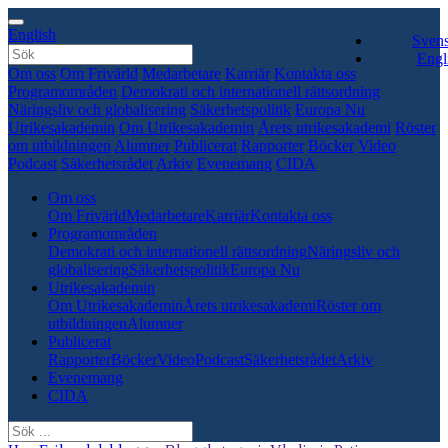
English
Sven
Engl
Om oss
Om Frivärld
Medarbetare
Karriär
Kontakta oss
Programområden
Demokrati och internationell rättsordning
Näringsliv och globalisering
Säkerhetspolitik
Europa Nu
Utrikesakademin
Om Utrikesakademin
Årets utrikesakademi
Röster
om utbildningen
Alumner
Publicerat
Rapporter
Böcker
Video
Podcast
Säkerhetsrådet
Arkiv
Evenemang
CIDA
Om oss
Om Frivärld
Medarbetare
Karriär
Kontakta oss
Programområden
Demokrati och internationell rättsordning
Näringsliv och
globalisering
Säkerhetspolitik
Europa Nu
Utrikesakademin
Om Utrikesakademin
Årets utrikesakademi
Röster om
utbildningen
Alumner
Publicerat
Rapporter
Böcker
Video
Podcast
Säkerhetsrådet
Arkiv
Evenemang
CIDA