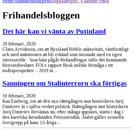
Hem
Frihandelsbloggen
Bloggkategori:
Vladimir Putin
Frihandelsbloggen
Det här kan vi vänta av Putinland
20 februari, 2020
Claes Arvidsson, om att Ryssland förblir auktoritärt, västfientligt
och med ambitionen att bli erkänd som stormakt med en egen
intressesfär. Som bäst pågår förhandlingar inför det kommande
försvarsbeslutet. FOI:s rapport Rysk militär förmåga i ett
tioårsperspektiv – 2019 är ...
Sanningen om Stalinterrorn ska förtigas
10 februari, 2020
Kaa Eneberg, om att den nya rättegången mot historikern Jurij
Dmitriev är i själva verket politisk. Rättegången mot historikern
Jurij Dmitriev förväntas nu, efter många uppskov, starta i dag i
den karelska huvudstaden Petrozavodsk. Åtalet gäller sexuella
övergrepp på hans 13-åriga ...