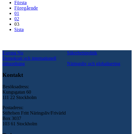
Första
Föregående
01
02
03
Sista
Europa Nu
Säkerhetspolitik
Demokrati och internationell
rättsordning
Näringsliv och globalisering
Kontakt
Besöksadress:
Kungsgatan 60
111 22 Stockholm
Postadress:
Stiftelsen Fritt Näringsliv/Frivärld
Box 3037
103 61 Stockholm