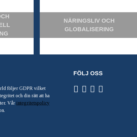
OCH
NÄRINGSLIV OCH
ELL
GLOBALISERING
ING
FÖLJ OSS
ärld följer GDPR vilket
egritet och din rätt att ha
ter. Vår
integritetspolicy
on.