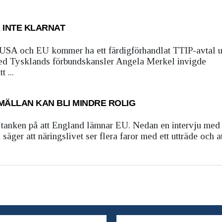
R INTE KLARNAT
USA och EU kommer ha ett färdigförhandlat TTIP-avtal 
med Tysklands förbundskansler Angela Merkel invigde
 ...
MÄLLAN KAN BLI MINDRE ROLIG
ver tanken på att England lämnar EU. Nedan en intervju me
er att näringslivet ser flera faror med ett utträde och a