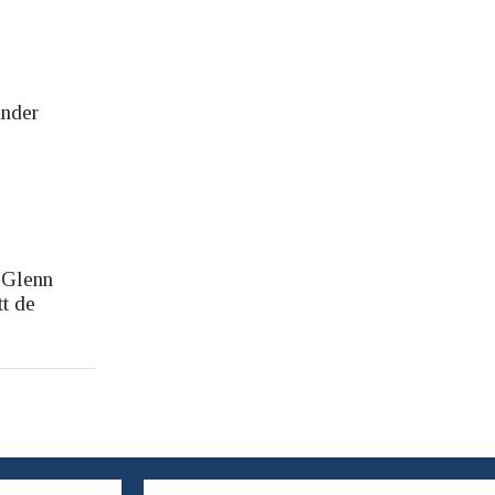
under
d Glenn
tt de