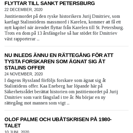
FLYTTAR TILL SANKT PETERSBURG
22 DECEMBER, 2020
Justitiemordet på den ryske historikern Jurij Dmitriev, som
kartlagt Stalinstidens massmord i Karelen, kommer att få ett
nytt kapitel när ärendet flyttar från Karelen till St. Petersburg.
Trots en dom på 13 årsfängelse så har stödet för Dmitriev
växt rapporterar ...
NU INLEDS ÄNNU EN RÄTTEGÅNG FÖR ATT
TYSTA FORSKAREN SOM ÄGNAT SIG ÅT
STALINS OFFER
24 NOVEMBER, 2020
I dagens Ryssland förföljs forskare som ägnat sig åt
Stalintidens offer. Kaa Eneberg har löpande här på
Säkerhetsrådet berättat historien om justitiemordet på Jurij
Dmitriev som varit fängslad i tre år. Nu börjar en ny
rättegång mot mannen som vigt ...
OLOF PALME OCH UBÅTSKRISEN PÅ 1980-
TALET
10 JUNI, 2020