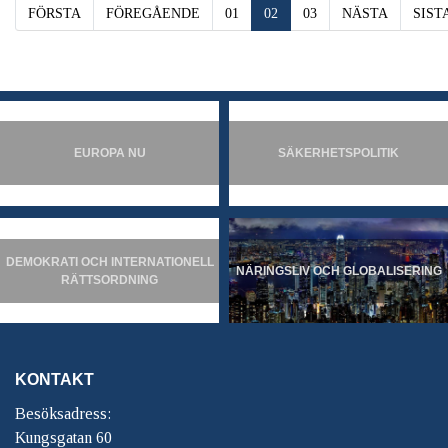
FÖRSTA
FÖREGÅENDE
01
02
03
NÄSTA
SIST
EUROPA NU
SÄKERHETSPOLITIK
DEMOKRATI OCH INTERNATIONELL
NÄRINGSLIV OCH GLOBALISERING
RÄTTSORDNING
KONTAKT
Besöksadress:
Kungsgatan 60