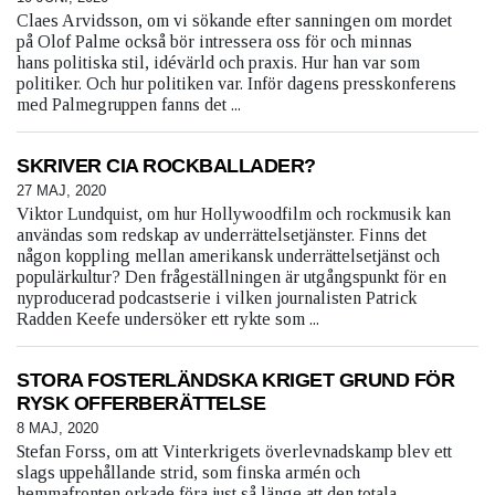
Claes Arvidsson, om vi sökande efter sanningen om mordet
på Olof Palme också bör intressera oss för och minnas
hans politiska stil, idévärld och praxis. Hur han var som
politiker. Och hur politiken var. Inför dagens presskonferens
med Palmegruppen fanns det ...
SKRIVER CIA ROCKBALLADER?
27 MAJ, 2020
Viktor Lundquist, om hur Hollywoodfilm och rockmusik kan
användas som redskap av underrättelsetjänster. Finns det
någon koppling mellan amerikansk underrättelsetjänst och
populärkultur? Den frågeställningen är utgångspunkt för en
nyproducerad podcastserie i vilken journalisten Patrick
Radden Keefe undersöker ett rykte som ...
STORA FOSTERLÄNDSKA KRIGET GRUND FÖR
RYSK OFFERBERÄTTELSE
8 MAJ, 2020
Stefan Forss, om att Vinterkrigets överlevnadskamp blev ett
slags uppehållande strid, som finska armén och
hemmafronten orkade föra just så länge att den totala