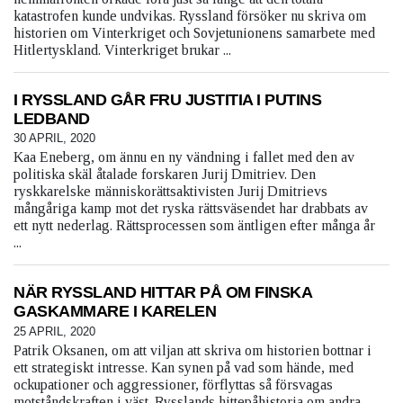
katastrofen kunde undvikas. Ryssland försöker nu skriva om
historien om Vinterkriget och Sovjetunionens samarbete med
Hitlertyskland. Vinterkriget brukar ...
I RYSSLAND GÅR FRU JUSTITIA I PUTINS
LEDBAND
30 APRIL, 2020
Kaa Eneberg, om ännu en ny vändning i fallet med den av
politiska skäl åtalade forskaren Jurij Dmitriev. Den
ryskkarelske människorättsaktivisten Jurij Dmitrievs
mångåriga kamp mot det ryska rättsväsendet har drabbats av
ett nytt nederlag. Rättsprocessen som äntligen efter många år
...
NÄR RYSSLAND HITTAR PÅ OM FINSKA
GASKAMMARE I KARELEN
25 APRIL, 2020
Patrik Oksanen, om att viljan att skriva om historien bottnar i
ett strategiskt intresse. Kan synen på vad som hände, med
ockupationer och aggressioner, förflyttas så försvagas
motståndskraften i väst. Rysslands hittepåhistoria om andra