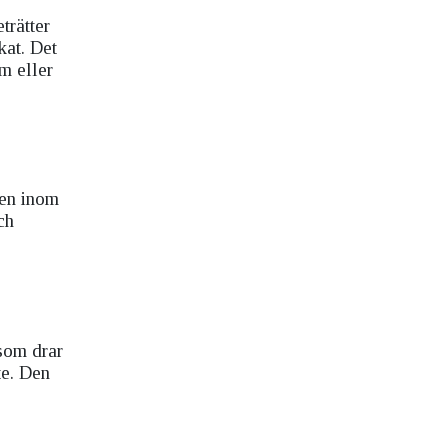
trätter
kat. Det
sm eller
nen inom
ch
 som drar
te. Den