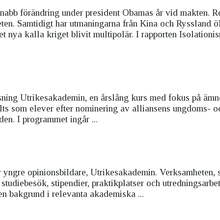
nabb förändring under president Obamas år vid makten. Re
ten. Samtidigt har utmaningarna från Kina och Ryssland ö
 nya kalla kriget blivit multipolär. I rapporten Isolationi
atsning Utrikesakademin, en årslång kurs med fokus på äm
valts som elever efter nominering av alliansens ungdoms- o
den. I programmet ingår ...
för yngre opinionsbildare, Utrikesakademin. Verksamheten,
 studiebesök, stipendier, praktikplatser och utredningsarbe
en bakgrund i relevanta akademiska ...