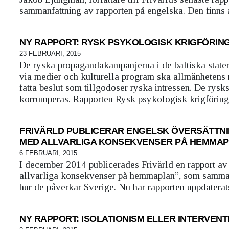
sammanfattning av rapporten på engelska. Den finns att
NY RAPPORT: RYSK PSYKOLOGISK KRIGFÖRING
23 FEBRUARI, 2015
De ryska propagandakampanjerna i de baltiska stater
via medier och kulturella program ska allmänhetens m
fatta beslut som tillgodoser ryska intressen. De rysk
korrumperas. Rapporten Rysk psykologisk krigföring i
FRIVÄRLD PUBLICERAR ENGELSK ÖVERSÄTTNIN
MED ALLVARLIGA KONSEKVENSER PÅ HEMMAP
6 FEBRUARI, 2015
I december 2014 publicerades Frivärld en rapport av
allvarliga konsekvenser på hemmaplan”, som samman
hur de påverkar Sverige. Nu har rapporten uppdaterats
NY RAPPORT: ISOLATIONISM ELLER INTERVEN