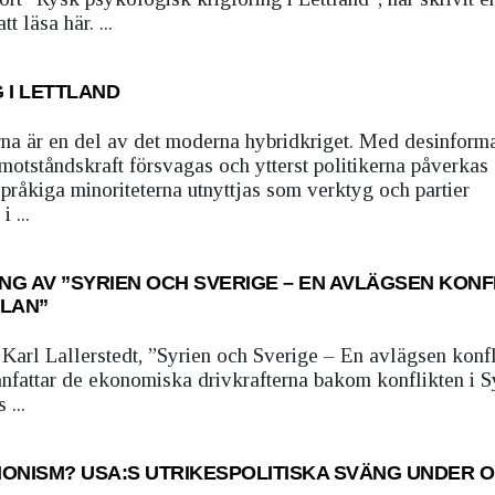
 läsa här. ...
 I LETTLAND
na är en del av det moderna hybridkriget. Med desinform
otståndskraft försvagas och ytterst politikerna påverkas 
språkiga minoriteterna utnyttjas som verktyg och partier
 ...
G AV ”SYRIEN OCH SVERIGE – EN AVLÄGSEN KONF
LAN”
 Karl Lallerstedt, ”Syrien och Sverige – En avlägsen konf
fattar de ekonomiska drivkrafterna bakom konflikten i S
 ...
TIONISM? USA:S UTRIKESPOLITISKA SVÄNG UNDER 