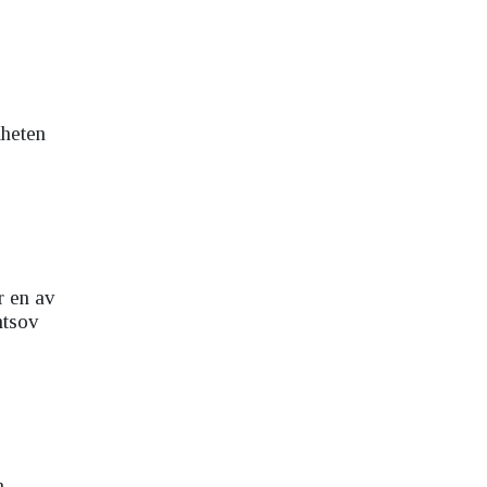
mheten
r en av
mtsov
n