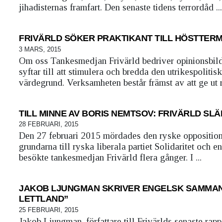
jihadisternas framfart. Den senaste tidens terrordåd ...
FRIVÄRLD SÖKER PRAKTIKANT TILL HÖSTTERM
3 MARS, 2015
Om oss Tankesmedjan Frivärld bedriver opinionsbildn
syftar till att stimulera och bredda den utrikespolitis
värdegrund. Verksamheten består främst av att ge ut ra
TILL MINNE AV BORIS NEMTSOV: FRIVÄRLD SLÄ
28 FEBRUARI, 2015
Den 27 februari 2015 mördades den ryske oppositio
grundarna till ryska liberala partiet Solidaritet och
besökte tankesmedjan Frivärld flera gånger. I ...
JAKOB LJUNGMAN SKRIVER ENGELSK SAMMANF
LETTLAND”
25 FEBRUARI, 2015
Jakob Ljungman, författare till Frivärlds senaste rapp