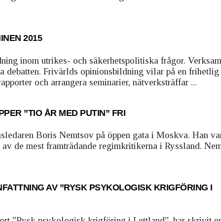
INEN 2015
ing inom utrikes­- och säkerhetspolitiska frågor. Verksa
ka debatten. Frivärlds opinionsbildning vilar på en frihetlig
pporter och arrangera seminarier, nätverksträffar ...
PPER ”TIO ÅR MED PUTIN” FRI
nsledaren Boris Nemtsov på öppen gata i Moskva. Han va
 en av de mest framträdande regimkritikerna i Ryssland. Ne
ATTNING AV ”RYSK PSYKOLOGISK KRIGFÖRING I
ort ”Rysk psykologisk krigföring i Lettland”, har skrivit e