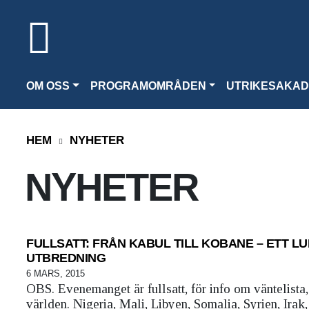
OM OSS
PROGRAMOMRÅDEN
UTRIKESAKAD
HEM
NYHETER
NYHETER
FULLSATT: FRÅN KABUL TILL KOBANE – ETT L
UTBREDNING
6 MARS, 2015
OBS. Evenemanget är fullsatt, för info om väntelista,
världen. Nigeria, Mali, Libyen, Somalia, Syrien, Ira