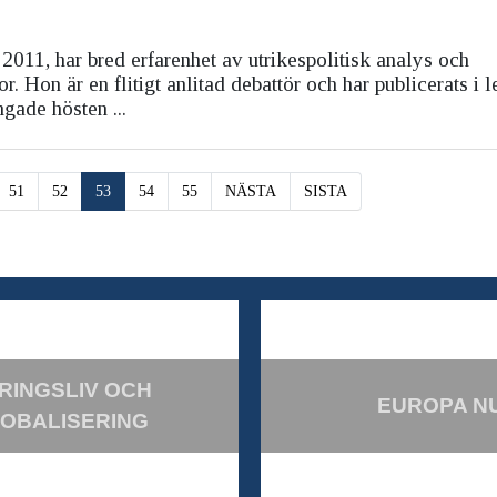
 2011, har bred erfarenhet av utrikespolitisk analys och
. Hon är en flitigt anlitad debattör och har publicerats i 
ngade hösten ...
51
52
53
54
55
NÄSTA
SISTA
RINGSLIV OCH
EUROPA N
OBALISERING