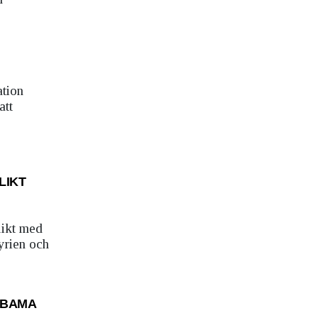
ation
att
LIKT
likt med
yrien och
OBAMA