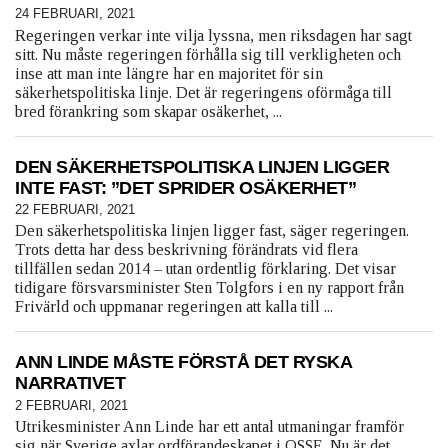
24 FEBRUARI, 2021
Regeringen verkar inte vilja lyssna, men riksdagen har sagt
sitt. Nu måste regeringen förhålla sig till verkligheten och
inse att man inte längre har en majoritet för sin
säkerhetspolitiska linje. Det är regeringens oförmåga till
bred förankring som skapar osäkerhet, ...
DEN SÄKERHETSPOLITISKA LINJEN LIGGER
INTE FAST: ”DET SPRIDER OSÄKERHET”
22 FEBRUARI, 2021
Den säkerhetspolitiska linjen ligger fast, säger regeringen.
Trots detta har dess beskrivning förändrats vid flera
tillfällen sedan 2014 – utan ordentlig förklaring. Det visar
tidigare försvarsminister Sten Tolgfors i en ny rapport från
Frivärld och uppmanar regeringen att kalla till ...
ANN LINDE MÅSTE FÖRSTÅ DET RYSKA
NARRATIVET
2 FEBRUARI, 2021
Utrikesminister Ann Linde har ett antal utmaningar framför
sig när Sverige axlar ordförandeskapet i OSSE. Nu är det