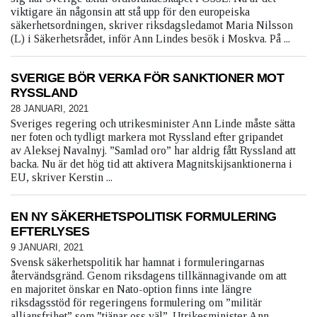
viktigare än någonsin att stå upp för den europeiska
säkerhetsordningen, skriver riksdagsledamot Maria Nilsson
(L) i Säkerhetsrådet, inför Ann Lindes besök i Moskva. På ...
SVERIGE BÖR VERKA FÖR SANKTIONER MOT
RYSSLAND
28 JANUARI, 2021
Sveriges regering och utrikesminister Ann Linde måste sätta
ner foten och tydligt markera mot Ryssland efter gripandet
av Aleksej Navalnyj. ”Samlad oro” har aldrig fått Ryssland att
backa. Nu är det hög tid att aktivera Magnitskijsanktionerna i
EU, skriver Kerstin ...
EN NY SÄKERHETSPOLITISK FORMULERING
EFTERLYSES
9 JANUARI, 2021
Svensk säkerhetspolitik har hamnat i formuleringarnas
återvändsgränd. Genom riksdagens tillkännagivande om att
en majoritet önskar en Nato-option finns inte längre
riksdagsstöd för regeringens formulering om ”militär
alliansfrihet” som ”tjänar oss väl”. Utrikesminister Ann