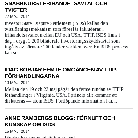
SNABBKURS I FRIHANDELSAVTAL OCH
TVISTER
22 MAJ, 2014
Investor State Dispute Settlement (ISDS) kallas den
tvistlösningsmekanism som föreslås inkluderas i
frihandelsavtalet mellan EU och USA, TTIP. ISDS finns i
dag i drygt 3 200 bilaterala investeringsskyddsavtal som
ingåtts av närmare 200 länder världen över. En ISDS-process
kan se ...
IDAG BÖRJAR FEMTE OMGÅNGEN AV TTIP-
FÖRHANDLINGARNA
19 MAJ, 2014
Mellan den 19 och 23 maj pågår den femte rundan av TTIP-
förhandlingar i Virginia, USA. I princip allt kommer att
diskuteras — utom ISDS. Fortlöpande information här. ...
ANNE RAMBERGS BLOGG: FÖRNUFT OCH
KUNSKAP OM ISDS
15 MAJ, 2014
Mycket bra sammanfattning av vad