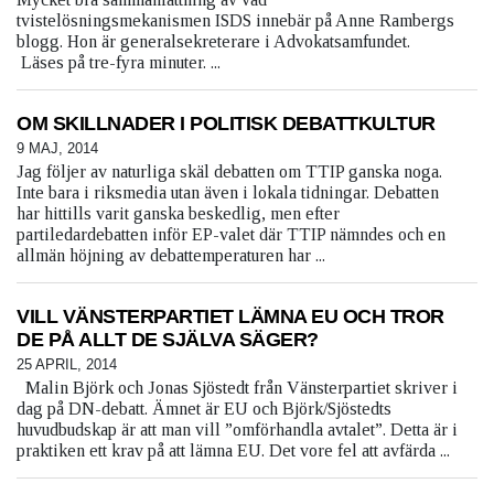
tvistelösningsmekanismen ISDS innebär på Anne Rambergs
blogg. Hon är generalsekreterare i Advokatsamfundet.
Läses på tre-fyra minuter. ...
OM SKILLNADER I POLITISK DEBATTKULTUR
9 MAJ, 2014
Jag följer av naturliga skäl debatten om TTIP ganska noga.
Inte bara i riksmedia utan även i lokala tidningar. Debatten
har hittills varit ganska beskedlig, men efter
partiledardebatten inför EP-valet där TTIP nämndes och en
allmän höjning av debattemperaturen har ...
VILL VÄNSTERPARTIET LÄMNA EU OCH TROR
DE PÅ ALLT DE SJÄLVA SÄGER?
25 APRIL, 2014
Malin Björk och Jonas Sjöstedt från Vänsterpartiet skriver i
dag på DN-debatt. Ämnet är EU och Björk/Sjöstedts
huvudbudskap är att man vill ”omförhandla avtalet”. Detta är i
praktiken ett krav på att lämna EU. Det vore fel att avfärda ...