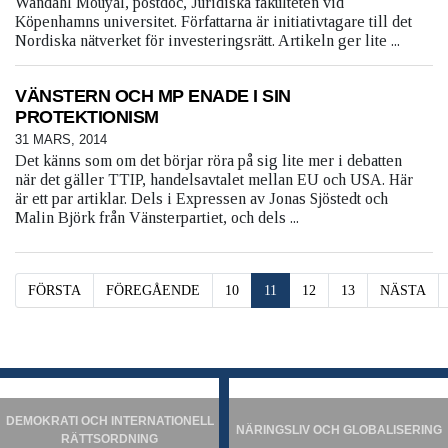
Wandahl Mouyal, postdoc, Juridiska fakulteten vid
Köpenhamns universitet. Författarna är initiativtagare till det
Nordiska nätverket för investeringsrätt. Artikeln ger lite ...
VÄNSTERN OCH MP ENADE I SIN
PROTEKTIONISM
31 MARS, 2014
Det känns som om det börjar röra på sig lite mer i debatten
när det gäller TTIP, handelsavtalet mellan EU och USA. Här
är ett par artiklar. Dels i Expressen av Jonas Sjöstedt och
Malin Björk från Vänsterpartiet, och dels ...
FÖRSTA
FÖREGÅENDE
10
11
12
13
NÄSTA
DEMOKRATI OCH INTERNATIONELL
NÄRINGSLIV OCH GLOBALISERING
RÄTTSORDNING