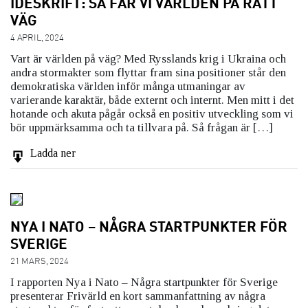
IDÉSKRIFT: SÅ FÅR VI VÄRLDEN PÅ RÄTT
VÄG
4 APRIL, 2024
Vart är världen på väg? Med Rysslands krig i Ukraina och
andra stormakter som flyttar fram sina positioner står den
demokratiska världen inför många utmaningar av
varierande karaktär, både externt och internt. Men mitt i det
hotande och akuta pågår också en positiv utveckling som vi
bör uppmärksamma och ta tillvara på. Så frågan är […]
Ladda ner
NYA I NATO – NÅGRA STARTPUNKTER FÖR
SVERIGE
21 MARS, 2024
I rapporten Nya i Nato – Några startpunkter för Sverige
presenterar Frivärld en kort sammanfattning av några