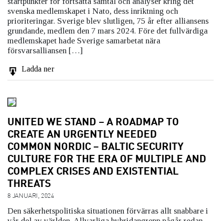
startpunkter för fortsatta samtal och analyser kring det
svenska medlemskapet i Nato, dess inriktning och
prioriteringar. Sverige blev slutligen, 75 år efter alliansens
grundande, medlem den 7 mars 2024. Före det fullvärdiga
medlemskapet hade Sverige samarbetat nära
försvarsalliansen […]
Ladda ner
UNITED WE STAND – A ROADMAP TO
CREATE AN URGENTLY NEEDED
COMMON NORDIC – BALTIC SECURITY
CULTURE FOR THE ERA OF MULTIPLE AND
COMPLEX CRISES AND EXISTENTIAL
THREATS
8 JANUARI, 2024
Den säkerhetspolitiska situationen förvärras allt snabbare i
vår del av världen. Allvarliga hybridangrepp pågår redan