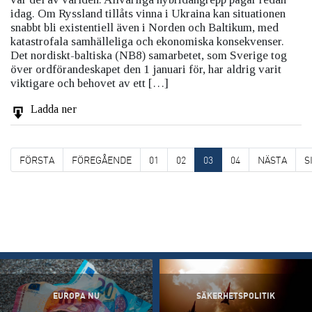
idag. Om Ryssland tillåts vinna i Ukraina kan situationen
snabbt bli existentiell även i Norden och Baltikum, med
katastrofala samhälleliga och ekonomiska konsekvenser.
Det nordiskt-baltiska (NB8) samarbetet, som Sverige tog
över ordförandeskapet den 1 januari för, har aldrig varit
viktigare och behovet av ett […]
Ladda ner
FÖRSTA
FÖREGÅENDE
01
02
03
04
NÄSTA
S
EUROPA NU
SÄKERHETSPOLITIK