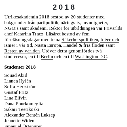
2 0 1 8
Utrikesakademin 2018 bestod av 20 studenter med
bakgrunder från partipolitik, näringsliv, myndigheter,
NGO:s samt akademi. Rektor för utbildningen var Frivärlds
chef Katarina Tracz. Läsåret bestod av fem
föreläsningsdagar med tema
Säkerhetspolitiken
,
Idéer och
ismer i vår tid
,
Nästa Europa
,
Handel & fria flöden
samt
Resten av världen
. Utöver detta genomfördes två
studieresor, en till
Berlin
och en till
Washington D.C
.
Studenter 2018
Souad Abid
Linnea Hylén
Sofia Herrström
Gustaf Fritz
Lina Elfvin
Dana Pourkomeylian
Sakari Teerikoski
Alexander Bentén Luksep
Jeanette Widén
Emanuel Örtengren