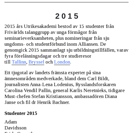
2 0 1 5
2015 års Utrikesakademi bestod av 15 studenter från
Frivärlds talanggrupp av unga förmågor från
seminarieverksamheten, plus nomineringar från sju
ungdoms- och studentförbund inom Alliansen. De
genomgick 2015 sammanlagt sju utbildningstillfällen, varav
fyra föreläsningsdagar och tre studieresor
till
Tallinn
,
Bryssel
och
London
.
Ett tjugotal av landets främsta experter på sina
ämnesområden med­verkade, bland dem Carl Bildt,
journalisten Anna-Lena Lodenius, Rysslandsforskaren
Carolina Vendil Pallin, general Karlis Neretnieks, tidigare
Must-chefen Stefan Kristiansson, ambassadören Diana
Janse och fil dr Henrik Bachner.
Studenter 2015
Adam
Davidsson