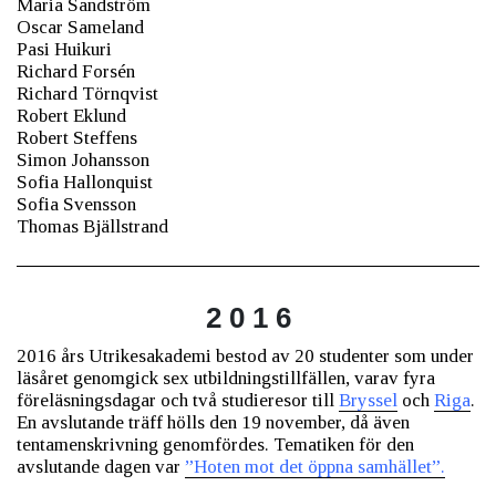
Maria Sandström
Oscar Sameland
Pasi Huikuri
Richard Forsén
Richard Törnqvist
Robert Eklund
Robert Steffens
Simon Johansson
Sofia Hallonquist
Sofia Svensson
Thomas Bjällstrand
2 0 1 6
2016 års Utrikesakademi bestod av 20 studenter som under
läsåret genomgick sex utbildningstillfällen, varav fyra
föreläsningsdagar och två studieresor till
Bryssel
och
Riga
.
En avslutande träff hölls den 19 november, då även
tentamenskrivning genomfördes. Tematiken för den
avslutande dagen var
”Hoten mot det öppna samhället”.