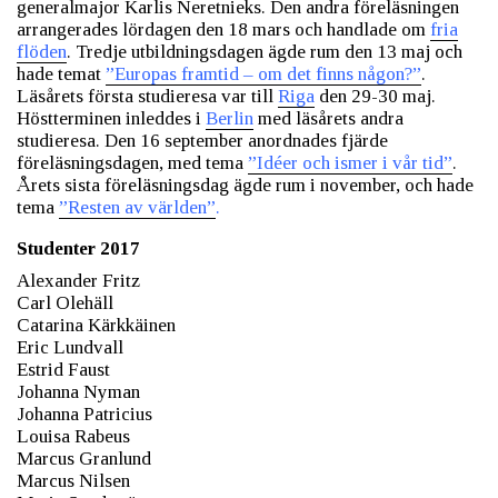
generalmajor Karlis Neretnieks. Den andra föreläsningen
arrangerades lördagen den 18 mars och handlade om
fria
flöden
. Tredje utbildningsdagen ägde rum den 13 maj och
hade temat
”Europas framtid – om det finns någon?”
.
Läsårets första studieresa var till
Riga
den 29-30 maj.
Höstterminen inleddes i
Berlin
med läsårets andra
studieresa. Den 16 september anordnades fjärde
föreläsningsdagen, med tema
”Idéer och ismer i vår tid”
.
Årets sista föreläsningsdag ägde rum i november, och hade
tema
”Resten av världen”
.
Studenter 2017
Alexander Fritz
Carl Olehäll
Catarina Kärkkäinen
Eric Lundvall
Estrid Faust
Johanna Nyman
Johanna Patricius
Louisa Rabeus
Marcus Granlund
Marcus Nilsen