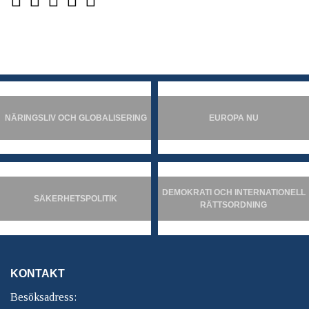
NÄRINGSLIV OCH GLOBALISERING
EUROPA NU
DEMOKRATI OCH INTERNATIONELL
SÄKERHETSPOLITIK
RÄTTSORDNING
KONTAKT
Besöksadress: